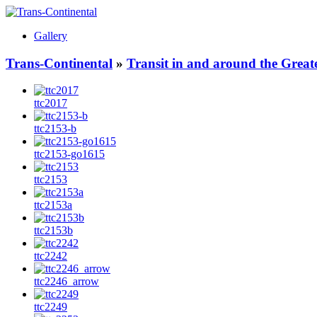
Gallery
Trans-Continental
»
Transit in and around the Great
ttc2017
ttc2153-b
ttc2153-go1615
ttc2153
ttc2153a
ttc2153b
ttc2242
ttc2246_arrow
ttc2249