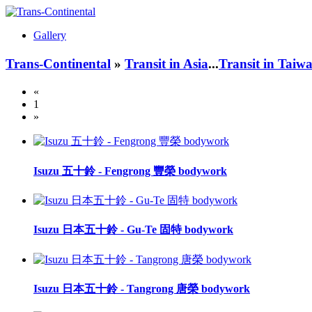
Gallery
Trans-Continental
»
Transit in Asia
...
Transit in Taiw
«
1
»
Isuzu 五十鈴 - Fengrong 豐榮 bodywork
Isuzu 日本五十鈴 - Gu-Te 固特 bodywork
Isuzu 日本五十鈴 - Tangrong 唐榮 bodywork