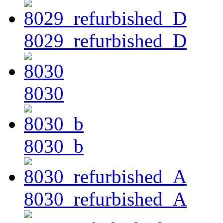
8029_refurbished_D
8030
8030_b
8030_refurbished_A