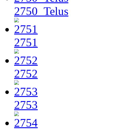
2750_Telus
2751
2752
2753