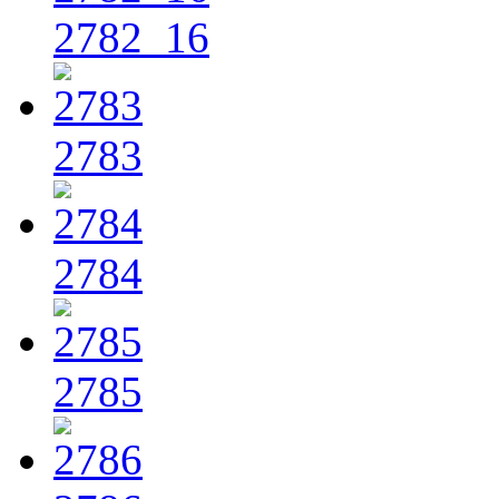
2782_16
2783
2784
2785