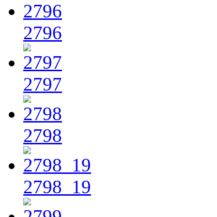
2796
2797
2798
2798_19